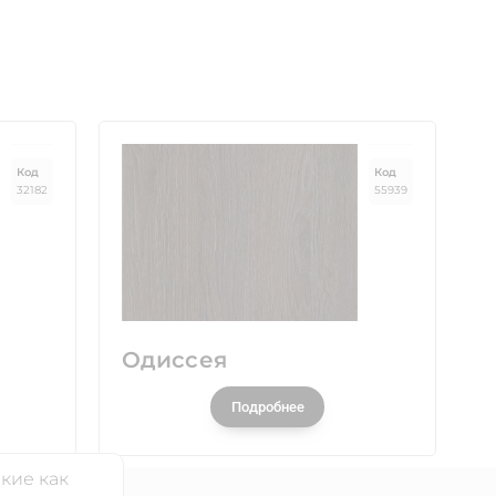
Код
Код
32182
55939
Одиссея
Подробнее
кие как