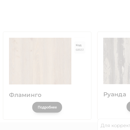
Код
68551
Руанда
Фламинго
Подробнее
Для коррект