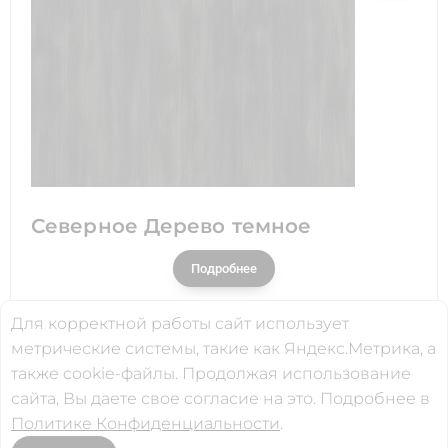
Северное Дерево темное
Подробнее
Для корректной работы сайт использует
метрические системы, такие как Яндекс.Метрика, а
© Все права защищены.2021
также cookie-файлы. Продолжая использование
Сайт не является публичной офертой
сайта, Вы даете свое согласие на это. Подробнее в
Политика конфиденциальности
Политике Конфиденциальности
.
Сайт разработан в компании