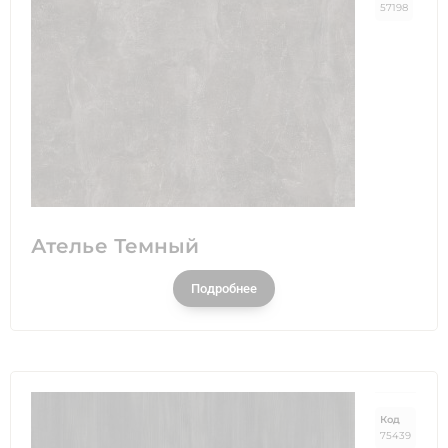
57198
Ателье Темный
Подробнее
Код
75439