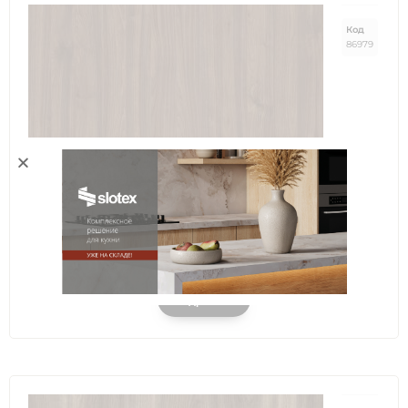
Код
86979
Орех Селект Каминный
Подробнее