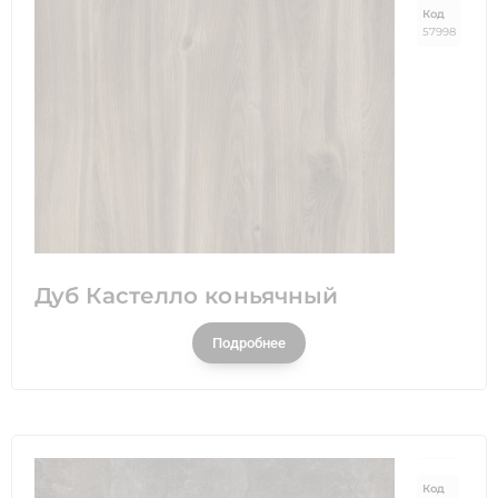
Код
57998
Дуб Кастелло коньячный
Подробнее
Код