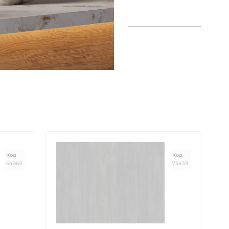
Код
Код
54969
75439